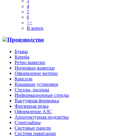
3
4
5
6
>>
В конец
Производство
Буквы
Короба
Ретро вывески
Неоновые вывески
Оформление витрин
Консоли
Крышные установки
Стеллы, пилоны
Информационные стенды
Вакуумная формовка
Фрезерная резка
Оформление АЗС
Архитектурная подсветка
Стритлайны
Cветовые панели
Система навигации