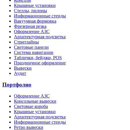
Консоли
Крышные установки
Стеллы, пилоны
Информационные стенды
Вакуумная формовка
Фрезерная резка
Оформление АЗС
Архитектурная подсветка
Стритлайны
Cветовые панели
Система навигации
Таблички, бейджи, POS
Праздничное оформление
Вывески
Аудит
Портфолио
Оформление АЗС
Консольные вывески
Световые короба
Крышные установки
Архитектурная подсветка
Информационные стенды
Ретро вывески