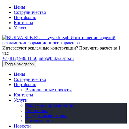
Цены
Сотрудничество
Портфолио
Контакты
Услуги
Изготовление изделий
рекламно-информационного характера
Интересуют рекламные конструкции?
Получить расчёт за 1
час
+7 (812) 986 11 50
info@bukva.spb.ru
Toggle navigation
Цены
Сотрудничество
Портфолио
Выполненные проекты
Контакты
Услуги
Рекламное производство
Фрезеровка
Вакуумная формовка
Согласование
Новости