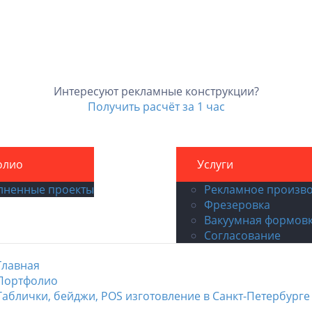
Интересуют рекламные конструкции?
Получить расчёт за 1 час
олио
Контакты
Услуги
лненные проекты
Рекламное произво
Фрезеровка
Вакуумная формов
Согласование
Главная
Портфолио
Таблички, бейджи, POS изготовление в Санкт-Петербурге