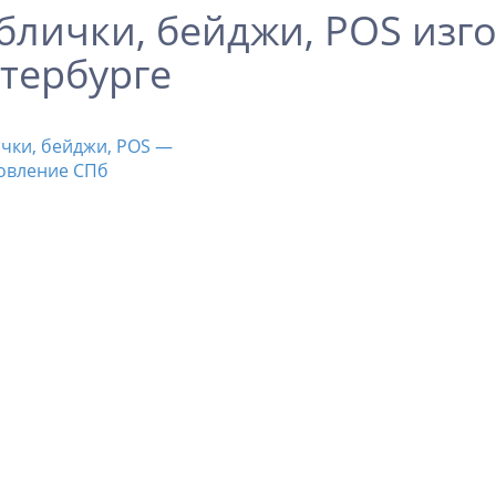
блички, бейджи, POS изго
тербурге
чки, бейджи, POS —
овление СПб