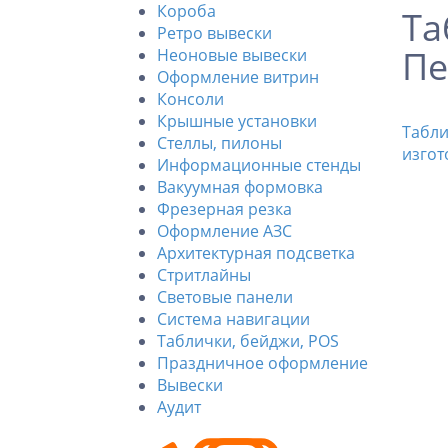
Короба
Та
Ретро вывески
Пе
Неоновые вывески
Оформление витрин
Консоли
Крышные установки
Табли
Стеллы, пилоны
изгот
Информационные стенды
Вакуумная формовка
Фрезерная резка
Оформление АЗС
Архитектурная подсветка
Стритлайны
Cветовые панели
Система навигации
Таблички, бейджи, POS
Праздничное оформление
Вывески
Аудит