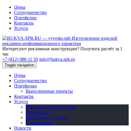
Цены
Сотрудничество
Портфолио
Контакты
Услуги
Изготовление изделий
рекламно-информационного характера
Интересуют рекламные конструкции?
Получить расчёт за 1
час
+7 (812) 986 11 50
info@bukva.spb.ru
Toggle navigation
Цены
Сотрудничество
Портфолио
Выполненные проекты
Контакты
Услуги
Рекламное производство
Фрезеровка
Вакуумная формовка
Согласование
Новости