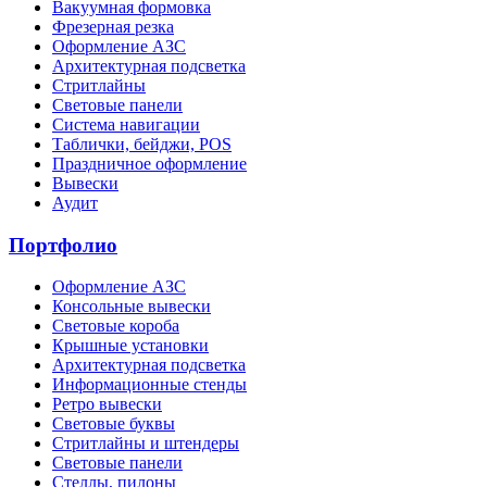
Вакуумная формовка
Фрезерная резка
Оформление АЗС
Архитектурная подсветка
Стритлайны
Cветовые панели
Система навигации
Таблички, бейджи, POS
Праздничное оформление
Вывески
Аудит
Портфолио
Оформление АЗС
Консольные вывески
Световые короба
Крышные установки
Архитектурная подсветка
Информационные стенды
Ретро вывески
Световые буквы
Стритлайны и штендеры
Световые панели
Стеллы, пилоны